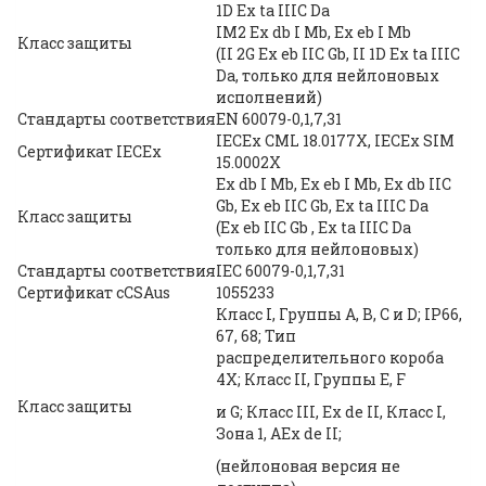
1D Ex ta IIIC Da
IM2 Ex db I Mb, Ex eb I Mb
Класс защиты
(II 2G Ex eb IIC Gb, II 1D Ex ta IIIC
Da, только для нейлоновых
исполнений)
Стандарты соответствия
EN 60079-0,1,7,31
IECEx CML 18.0177X, IECEx SIM
Сертификат IECEx
15.0002X
Ex db I Mb, Ex eb I Mb, Ex db IIC
Gb, Ex eb IIC Gb, Ex ta IIIC Da
Класс защиты
(Ex eb IIC Gb , Ex ta IIIC Da
только для нейлоновых)
Стандарты соответствия
IEC 60079-0,1,7,31
Сертификат cCSAus
1055233
Класс I, Группы A, B, C и D; IP66,
67, 68; Тип
распределительного короба
4X; Класс II, Группы E, F
Класс защиты
и G; Класс III, Ex de II, Класс I,
Зона 1, AEx de II;
(нейлоновая версия не