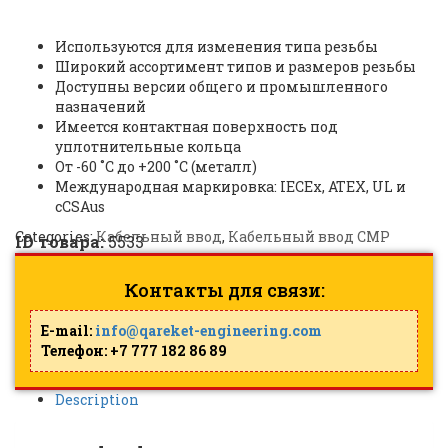
Adaptors |
ID: 5533
Используются для изменения типа резьбы
Широкий ассортимент типов и размеров резьбы
Доступны версии общего и промышленного
назначений
Имеется контактная поверхность под
уплотнительные кольца
От -60 ˚C до +200 ˚C (металл)
Международная маркировка: IECEx, ATEX, UL и
cCSAus
Categories:
Кабельный ввод
,
Кабельный ввод CMP
ID товара:
5533
Контакты для связи:
E-mail:
info@qareket-engineering.com
Телефон: +7 777 182 86 89
Description