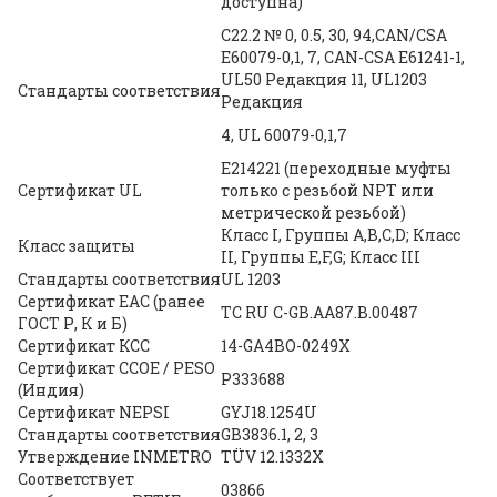
доступна)
C22.2 № 0, 0.5, 30, 94,CAN/CSA
E60079-0,1, 7, CAN-CSA E61241-1,
UL50 Редакция 11, UL1203
Стандарты соответствия
Редакция
4, UL 60079-0,1,7
E214221 (переходные муфты
Сертификат UL
только с резьбой NPT или
метрической резьбой)
Класс I, Группы A,B,C,D; Класс
Класс защиты
II, Группы E,F,G; Класс III
Стандарты соответствия
UL 1203
Сертификат ЕАС (ранее
TC RU C-GB.AA87.B.00487
ГОСТ Р, К и Б)
Сертификат КСС
14-GA4BO-0249X
Сертификат CCOE / PESO
P333688
(Индия)
Сертификат NEPSI
GYJ18.1254U
Стандарты соответствия
GB3836.1, 2, 3
Утверждение INMETRO
TÜV 12.1332X
Соответствует
03866