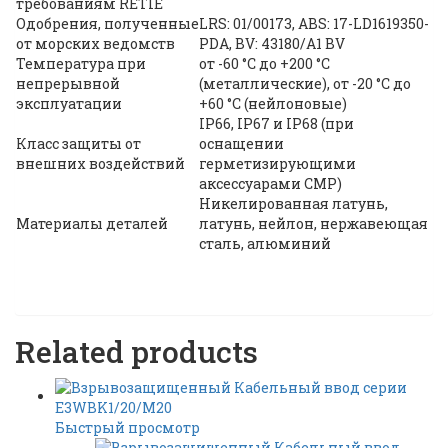
требованиям RETIE
Одобрения, полученные
LRS: 01/00173, ABS: 17-LD1619350-
от морских ведомств
PDA, BV: 43180/A1 BV
Температура при
от -60 °C до +200 °C
непрерывной
(металлические), от -20 °C до
эксплуатации
+60 °C (нейлоновые)
IP66, IP67 и IP68 (при
Класс защиты от
оснащении
внешних воздействий
герметизирующими
аксессуарами CMP)
Никелированная латунь,
Материалы деталей
латунь, нейлон, нержавеющая
сталь, алюминий
Related products
Быстрый просмотр