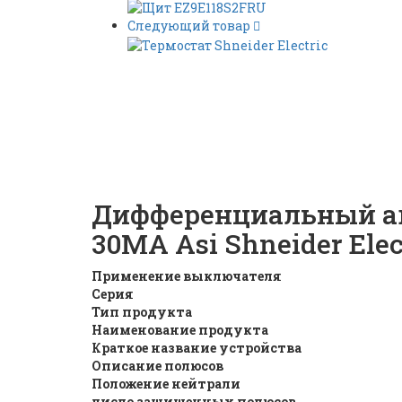
Следующий товар
Дифференциальный ав
30МA Asi Shneider Elect
Дифференциальный ав
30МA Asi Shneider Elec
Применение выключателя
Серия
Тип продукта
Наименование продукта
Краткое название устройства
Описание полюсов
Положение нейтрали
число защищенных полюсов