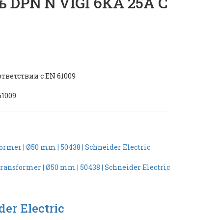
DPN N VIGI 6КА 25A C
ответствии с EN 61009
61009
der Electric