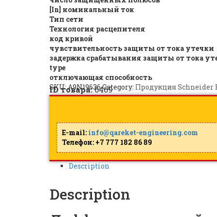
[In] номинальный ток
Тип сети
Технология расцепителя
код кривой
чувствительность защиты от тока утечки
задержка срабатывания защиты от тока ут
type
отключающая способность
SKU:
A9N19636
Category:
Продукция Schneider E
ID товара:
6469
E-mail:
info@qareket-engineering.com
Телефон: +7 777 182 86 89
Description
Description