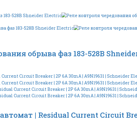
вания обрыва фаз 183-528В Shneider 
омат | Residual Current Circuit Brea