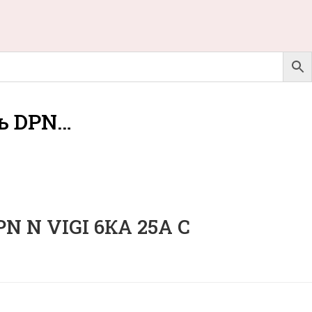
ь DPN…
 N VIGI 6КА 25A C