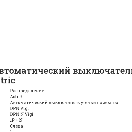
томатический выключатель D
ric |
ID: 6469
томатический выключатель 
tric
Распределение
Acti 9
Автоматический выключатель утечки на землю
DPN Vigi
DPN N Vigi
1P + N
Слева
1