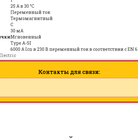
25 А в 30 °C
Переменный ток
Термомагнитный
C
30 мА
ечки
Мгновенный
Type A-SI
6000 А Icn в 230 В переменный ток в соответствии с EN 6
lectric
Контакты для связи: