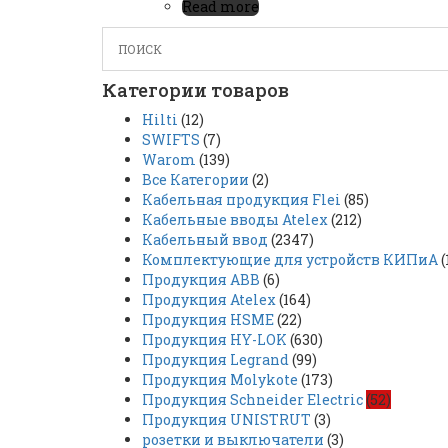
Read more
Категории товаров
Hilti
(12)
SWIFTS
(7)
Warom
(139)
Все Категории
(2)
Кабельная продукция Flei
(85)
Кабельные вводы Atelex
(212)
Кабельный ввод
(2347)
Комплектующие для устройств КИПиА
(
Продукция ABB
(6)
Продукция Atelex
(164)
Продукция HSME
(22)
Продукция HY-LOK
(630)
Продукция Legrand
(99)
Продукция Molykote
(173)
Продукция Schneider Electric
(52)
Продукция UNISTRUT
(3)
розетки и выключатели
(3)