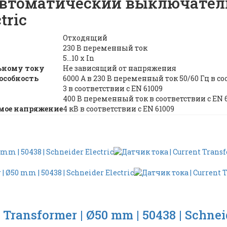
томатический выключатель 
tric
Отходящий
230 В переменный ток
5…10 x In
ьному току
Не зависящий от напряжения
особность
6000 А в 230 В переменный ток 50/60 Гц в со
3 в соответствии с EN 61009
400 В переменный ток в соответствии с EN 
мое напряжение
4 кВ в соответствии с EN 61009
Transformer | Ø50 mm | 50438 | Schnei