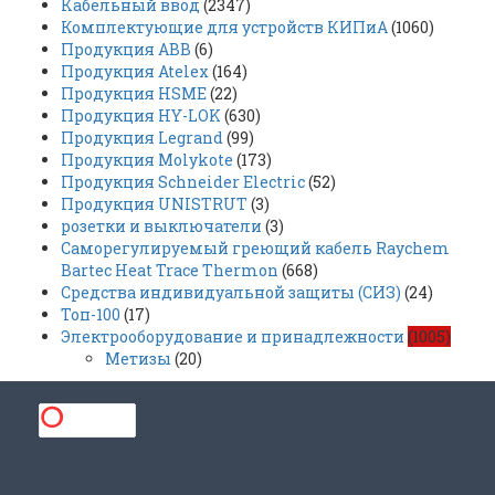
Кабельный ввод
(2347)
Комплектующие для устройств КИПиА
(1060)
Продукция ABB
(6)
Продукция Atelex
(164)
Продукция HSME
(22)
Продукция HY-LOK
(630)
Продукция Legrand
(99)
Продукция Molykote
(173)
Продукция Schneider Electric
(52)
Продукция UNISTRUT
(3)
розетки и выключатели
(3)
Саморегулируемый греющий кабель Raychem
Bartec Heat Trace Thermon
(668)
Средства индивидуальной защиты (СИЗ)
(24)
Топ-100
(17)
Электрооборудование и принадлежности
(1005)
Метизы
(20)