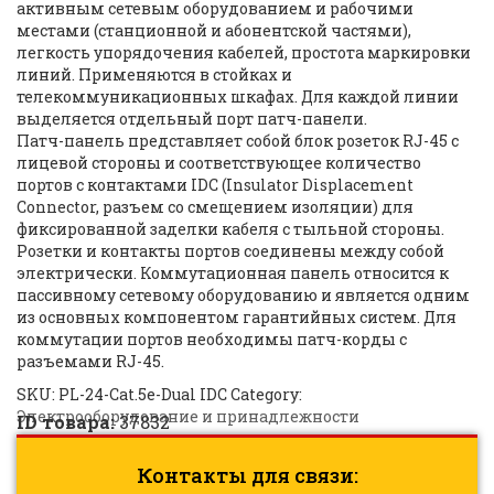
активным сетевым оборудованием и рабочими
местами (станционной и абонентской частями),
легкость упорядочения кабелей, простота маркировки
линий. Применяются в стойках и
телекоммуникационных шкафах. Для каждой линии
выделяется отдельный порт патч-панели.
Патч-панель представляет собой блок розеток RJ-45 с
лицевой стороны и соответствующее количество
портов с контактами IDC (Insulator Displacement
Connector, разъем со смещением изоляции) для
фиксированной заделки кабеля с тыльной стороны.
Розетки и контакты портов соединены между собой
электрически. Коммутационная панель относится к
пассивному сетевому оборудованию и является одним
из основных компонентом гарантийных систем. Для
коммутации портов необходимы патч-корды с
разъемами RJ-45.
SKU:
PL-24-Cat.5e-Dual IDC
Category:
Электрооборудование и принадлежности
ID товара:
37832
Контакты для связи: