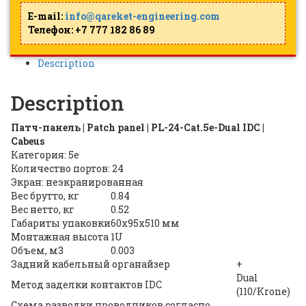
E-mail:
info@qareket-engineering.com
Телефон: +7 777 182 86 89
Description
Description
Патч-панель | Patch panel | PL-24-Cat.5e-Dual IDC |
Cabeus
Категория: 5e
Количество портов: 24
Экран: неэкранированная
Вес брутто, кг
0.84
Вес нетто, кг
0.52
Габариты упаковки
60х95х510 мм
Монтажная высота
1U
Объем, м3
0.003
Задний кабельный органайзер
+
Dual
Метод заделки контактов IDC
(110/Krone)
Схема разводки проводников согласно