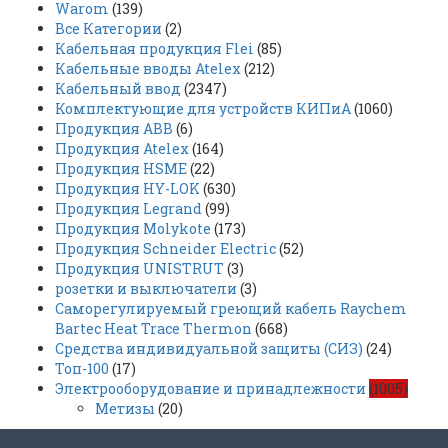
Warom
(139)
Все Категории
(2)
Кабельная продукция Flei
(85)
Кабельные вводы Atelex
(212)
Кабельный ввод
(2347)
Комплектующие для устройств КИПиА
(1060)
Продукция ABB
(6)
Продукция Atelex
(164)
Продукция HSME
(22)
Продукция HY-LOK
(630)
Продукция Legrand
(99)
Продукция Molykote
(173)
Продукция Schneider Electric
(52)
Продукция UNISTRUT
(3)
розетки и выключатели
(3)
Саморегулируемый греющий кабель Raychem
Bartec Heat Trace Thermon
(668)
Средства индивидуальной защиты (СИЗ)
(24)
Топ-100
(17)
Электрооборудование и принадлежности
(1005)
Метизы
(20)