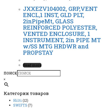
JXXEZV104002, GRP,VENT
ENCL,1 INST, GLD PLT,
2inPipeMt, GLASS
REINFORCED POLYESTER,
VENTED ENCLOSURE, 1
INSTRUMENT, 2in PIPE MT
w/SS MTG HRDWR and
PROPSTAY
Read more
ПОИСК
×
Категории товаров
Hilti
(12)
SWIFTS
(7)