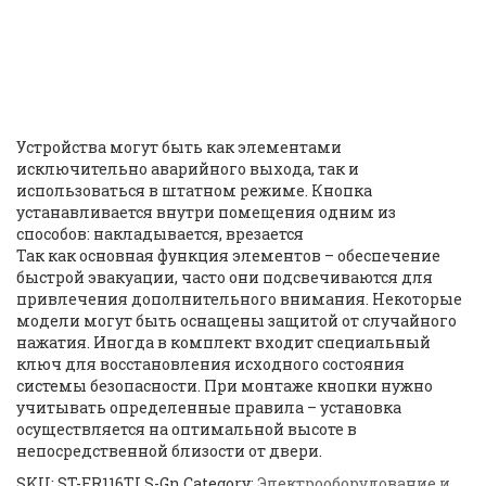
разблокировки двери |
Door unlock device | Smartec
| ST-ER116TLS-Gn |
ID: 37957
Устройства могут быть как элементами
исключительно аварийного выхода, так и
использоваться в штатном режиме. Кнопка
устанавливается внутри помещения одним из
способов: накладывается, врезается
Так как основная функция элементов – обеспечение
быстрой эвакуации, часто они подсвечиваются для
привлечения дополнительного внимания. Некоторые
модели могут быть оснащены защитой от случайного
нажатия. Иногда в комплект входит специальный
ключ для восстановления исходного состояния
системы безопасности. При монтаже кнопки нужно
учитывать определенные правила – установка
осуществляется на оптимальной высоте в
непосредственной близости от двери.
SKU:
ST-ER116TLS-Gn
Category:
Электрооборудование и