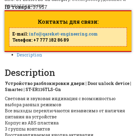
принадлежности
ID товара:
37957
Контакты для связи:
E-mail:
info@qareket-engineering.com
Телефон: +7 777 182 86 89
Description
Description
Устройство разблокировки двери | Door unlock device |
Smartec | ST-ER116TLS-Gn
Световая и звуковая индикация с возможностью
выбора разных режимов
Все выходы переключаются независимо от наличия
питания на устройстве
Корпус из ABS пластика
3 группы контактов
Восстанавливаемая кнопка активации