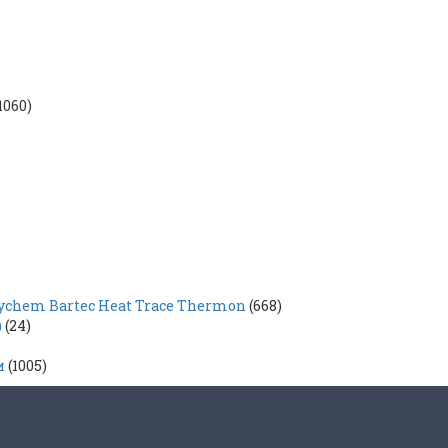
1060)
hem Bartec Heat Trace Thermon
(668)
)
(24)
и
(1005)