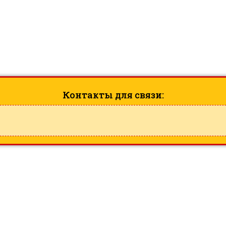
M32 | Entry Thread Sealing W
ID: 44983
Контакты для связи: