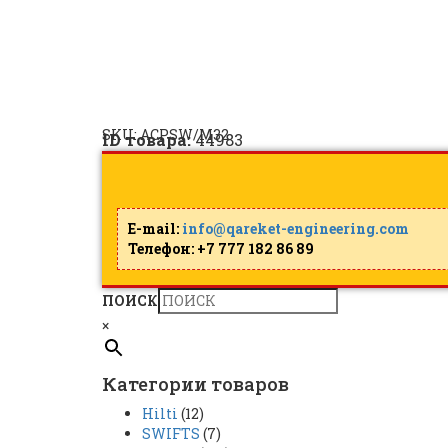
Уплотнительное кольцо 
ACPSW/M32 | Peppers |
SKU:
ACPSW/M32
ID товара:
44983
E-mail:
info@qareket-engineering.com
Телефон: +7 777 182 86 89
ПОИСК
×
Категории товаров
Hilti
(12)
SWIFTS
(7)