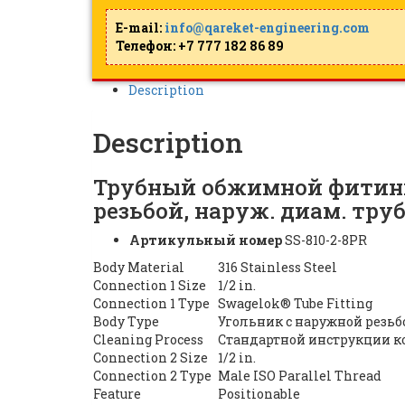
E-mail:
info@qareket-engineering.com
Телефон: +7 777 182 86 89
Description
Description
Трубный обжимной фитинг S
резьбой, наруж. диам. тру
Артикульный номер
SS-810-2-8PR
Body Material
316 Stainless Steel
Connection 1 Size
1/2 in.
Connection 1 Type
Swagelok® Tube Fitting
Body Type
Угольник с наружной резьб
Cleaning Process
Стандартной инструкции ко
Connection 2 Size
1/2 in.
Connection 2 Type
Male ISO Parallel Thread
Feature
Positionable