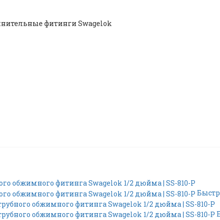
инительные фитинги Swagelok
Быстр
Б