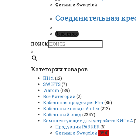
Фитинги Swagelok
Соединительная крес
Read more
ПОИСК
×
Категории товаров
Hilti
(12)
SWIFTS
(7)
Warom
(139)
Все Категории
(2)
Кабельная продукция Flei
(85)
Кабельные вводы Atelex
(212)
Кабельный ввод
(2347)
Комплектующие для устройств КИПиА
(
Продукция PARKER
(6)
Фитинги Swagelok
(954)