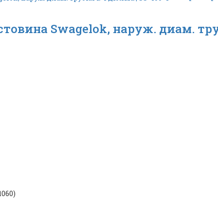
товина Swagelok, наруж. диам. труб
1060)