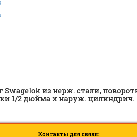
аруж. резьбой Swagelok, нару
ич. резьба ISO 1/2 дюйма | S
wagelok из нерж. стали, поворотн
бки 1/2 дюйма х наруж. цилиндрич. 
Контакты для связи: