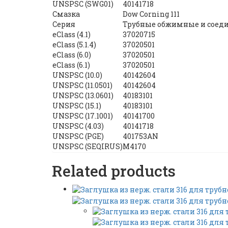
UNSPSC (SWG01)
40141718
Смазка
Dow Corning 111
Серия
Трубные обжимные и соед
eClass (4.1)
37020715
eClass (5.1.4)
37020501
eClass (6.0)
37020501
eClass (6.1)
37020501
UNSPSC (10.0)
40142604
UNSPSC (11.0501)
40142604
UNSPSC (13.0601)
40183101
UNSPSC (15.1)
40183101
UNSPSC (17.1001)
40141700
UNSPSC (4.03)
40141718
UNSPSC (PGE)
401753AN
UNSPSC (SEQIRUS)
M4170
Related products