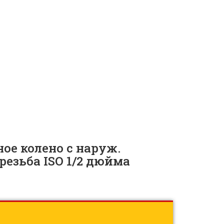
ж. диам. трубки 1/2
S-810-2-8PR |
ID: 11158
ое колено с наруж.
резьба ISO 1/2 дюйма