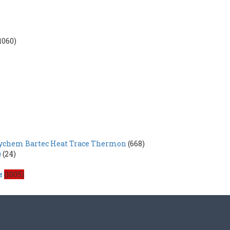
1060)
hem Bartec Heat Trace Thermon
(668)
)
(24)
и
(1005)