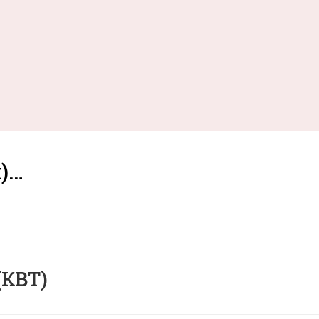
м)…
(КВТ)