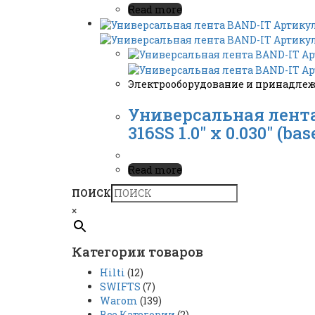
Read more
Электрооборудование и принадле
Универсальная лента 
316SS 1.0″ x 0.030″ (bas
Read more
ПОИСК
×
Категории товаров
Hilti
(12)
SWIFTS
(7)
Warom
(139)
Все Категории
(2)