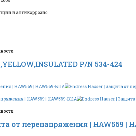
-2006
яции и антикоррозио
жности
,YELLOW,INSULATED P/N 534-424
жности
щита от перенапряжения | HAW569 | 