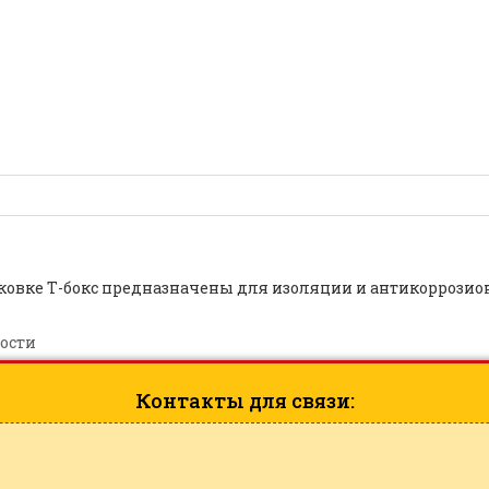
 (КВТ) |
ID: 6929
овке Т-бокс предназначены для изоляции и антикоррозио
ости
Контакты для связи: