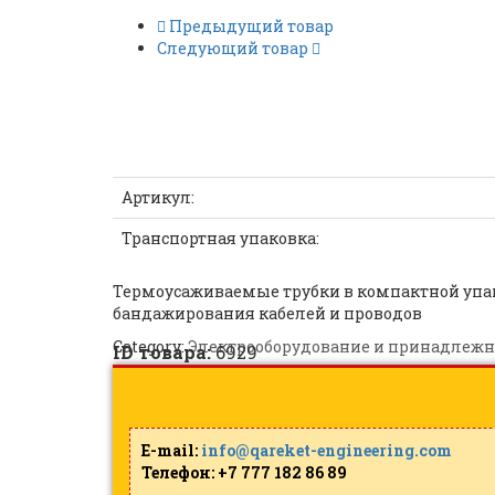
Предыдущий товар
Следующий товар
T-BOX 20/10 синий (10м)
Артикул:
Транспортная упаковка:
Термоусаживаемые трубки в компактной упак
бандажирования кабелей и проводов
Category:
Электрооборудование и принадлежн
ID товара:
6929
E-mail:
info@qareket-engineering.com
Телефон: +7 777 182 86 89