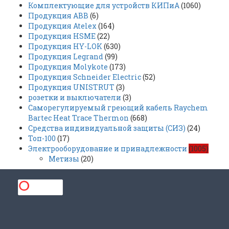
Комплектующие для устройств КИПиА
(1060)
Продукция ABB
(6)
Продукция Atelex
(164)
Продукция HSME
(22)
Продукция HY-LOK
(630)
Продукция Legrand
(99)
Продукция Molykote
(173)
Продукция Schneider Electric
(52)
Продукция UNISTRUT
(3)
розетки и выключатели
(3)
Саморегулируемый греющий кабель Raychem
Bartec Heat Trace Thermon
(668)
Средства индивидуальной защиты (СИЗ)
(24)
Топ-100
(17)
Электрооборудование и принадлежности
(1005)
Метизы
(20)