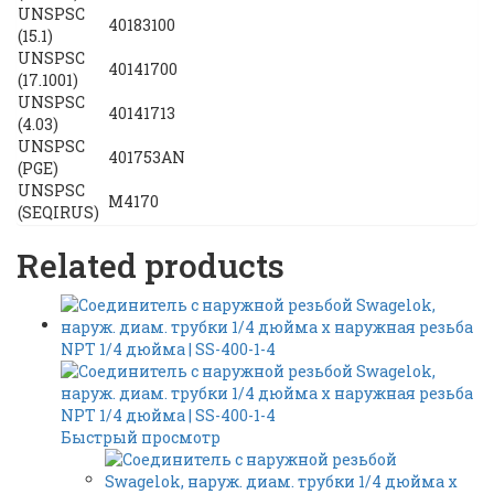
UNSPSC
40183100
(15.1)
UNSPSC
40141700
(17.1001)
UNSPSC
40141713
(4.03)
UNSPSC
401753AN
(PGE)
UNSPSC
M4170
(SEQIRUS)
Related products
Быстрый просмотр