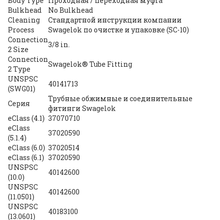
Body Type
Проходная / переходная муфта
Bulkhead
No Bulkhead
Cleaning
Стандартной инструкции компании
Process
Swagelok по очистке и упаковке (SC-10)
Connection
3/8 in.
2 Size
Connection
Swagelok® Tube Fitting
2 Type
UNSPSC
40141713
(SWG01)
Трубные обжимные и соединительные
Серия
фитинги Swagelok
eClass (4.1)
37070710
eClass
37020590
(5.1.4)
eClass (6.0)
37020514
eClass (6.1)
37020590
UNSPSC
40142600
(10.0)
UNSPSC
40142600
(11.0501)
UNSPSC
40183100
(13.0601)