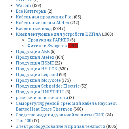
Warom
(139)
Все Категории
(2)
Кабельная продукция Flei
(85)
Кабельные вводы Atelex
(212)
Кабельный ввод
(2347)
Комплектующие для устройств КИПиА
(1060)
Продукция PARKER
(6)
Фитинги Swagelok
(954)
Продукция ABB
(6)
Продукция Atelex
(164)
Продукция HSME
(22)
Продукция HY-LOK
(630)
Продукция Legrand
(99)
Продукция Molykote
(173)
Продукция Schneider Electric
(52)
Продукция UNISTRUT
(3)
розетки и выключатели
(3)
Саморегулируемый греющий кабель Raychem
Bartec Heat Trace Thermon
(668)
Средства индивидуальной защиты (СИЗ)
(24)
Топ-100
(17)
Электрооборудование и принадлежности
(1005)