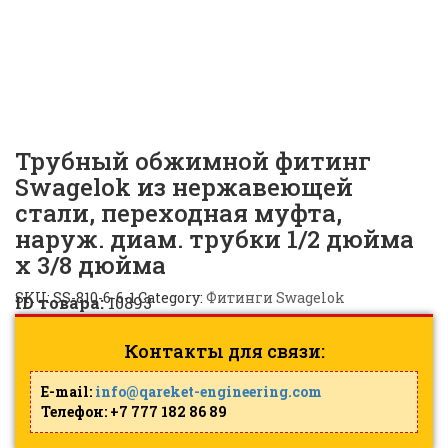
Swagelok, наруж. диам.
трубки 1/2 дюйма | SS-810-
6-6 |
ID: 10893
Трубный обжимной фитинг
Swagelok из нержавеющей
стали, переходная муфта,
наруж. диам. трубки 1/2 дюйма
x 3/8 дюйма
SKU:
SS-810-6-6-1
Category:
Фитинги Swagelok
ID товара:
10893
Контакты для связи:
E-mail:
info@qareket-engineering.com
Телефон: +7 777 182 86 89