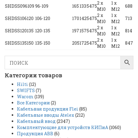
2 x
1 x
SHDSS096109
96-109
165
133
54
75
688
M10
M12
2 x
1 x
SHDSS106120
106-120
170
142
54
75
713
M10
M12
2 x
1 x
SHDSS120135
120-135
197
157
54
75
814
M10
M12
2 x
1 x
SHDSS135150
135-150
205
172
54
75
847
M10
M12
Категории товаров
Hilti
(12)
SWIFTS
(7)
Warom
(139)
Все Категории
(2)
Кабельная продукция Flei
(85)
Кабельные вводы Atelex
(212)
Кабельный ввод
(2347)
Комплектующие для устройств КИПиА
(1060)
Продукция ABB
(6)