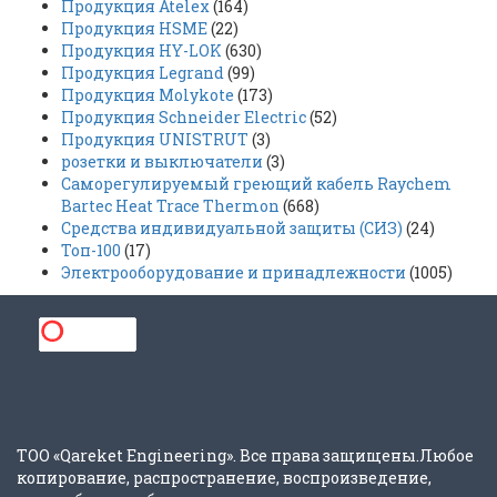
Продукция Atelex
(164)
Продукция HSME
(22)
Продукция HY-LOK
(630)
Продукция Legrand
(99)
Продукция Molykote
(173)
Продукция Schneider Electric
(52)
Продукция UNISTRUT
(3)
розетки и выключатели
(3)
Саморегулируемый греющий кабель Raychem
Bartec Heat Trace Thermon
(668)
Средства индивидуальной защиты (СИЗ)
(24)
Топ-100
(17)
Электрооборудование и принадлежности
(1005)
ТОО «Qareket Engineering». Все права защищены.Любое
копирование, распространение, воспроизведение,