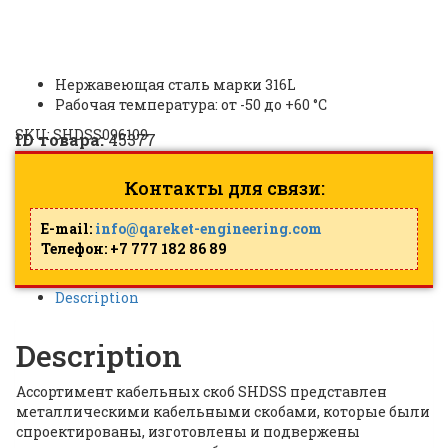
45377
Нержавеющая сталь марки 316L
Рабочая температура: от -50 до +60 °C
SKU:
SHDSS096109
ID товара:
45377
Контакты для связи:
E-mail:
info@qareket-engineering.com
Телефон: +7 777 182 86 89
Description
Description
Ассортимент кабельных скоб SHDSS представлен
металлическими кабельными скобами, которые были
спроектированы, изготовлены и подвержены