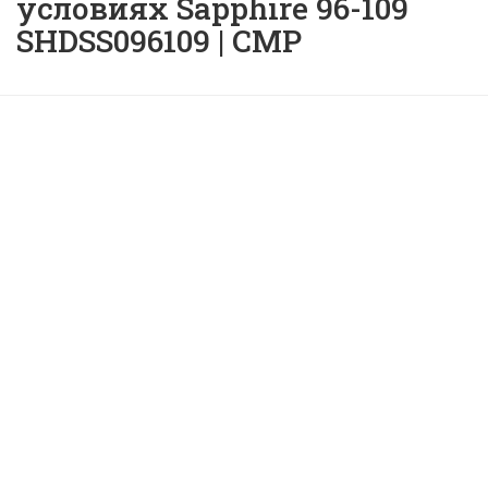
условиях Sapphire 96-109
SHDSS096109 | CMP
Навесная кабельная скоба
из нержавеющей стали
для применения в
тяжелых условиях
Sapphire 96-109
SHDSS096109 | CMP |
ID: