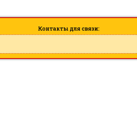
nual Call Point |
ID: 44742
Контакты для связи: