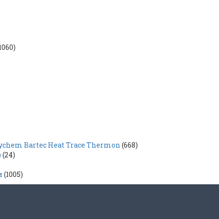
1060)
hem Bartec Heat Trace Thermon
(668)
)
(24)
и
(1005)