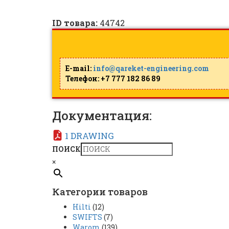
Ручной извещатель | Ma
ID товара:
44742
E-mail:
info@qareket-engineering.com
Телефон: +7 777 182 86 89
Документация:
1 DRAWING
ПОИСК
×
Категории товаров
Hilti
(12)
SWIFTS
(7)
Warom
(139)