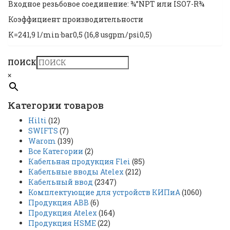
Входное резьбовое соединение: ¾”NPT или ISO7-R¾
Коэффициент производительности
K=241,9 l/min·bar0,5 (16,8 usgpm/psi0,5)
ПОИСК
×
Категории товаров
Hilti
(12)
SWIFTS
(7)
Warom
(139)
Все Категории
(2)
Кабельная продукция Flei
(85)
Кабельные вводы Atelex
(212)
Кабельный ввод
(2347)
Комплектующие для устройств КИПиА
(1060)
Продукция ABB
(6)
Продукция Atelex
(164)
Продукция HSME
(22)