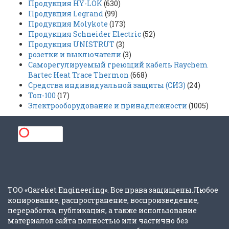
Продукция HY-LOK
(630)
Продукция Legrand
(99)
Продукция Molykote
(173)
Продукция Schneider Electric
(52)
Продукция UNISTRUT
(3)
розетки и выключатели
(3)
Саморегулируемый греющий кабель Raychem
Bartec Heat Trace Thermon
(668)
Средства индивидуальной защиты (СИЗ)
(24)
Топ-100
(17)
Электрооборудование и принадлежности
(1005)
ТОО «Qareket Engineering». Все права защищены.Любое
копирование, распространение, воспроизведение,
переработка, публикация, а также использование
материалов сайта полностью или частично без