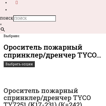
ПОИСК
×
Выбрано:
Ороситель пожарный
спринклер/дренчер TYCO…
Выбрать опции
Ороситель пожарный
спринклер/дренчер TYCO
TY7251 (K17-231) (К=242)