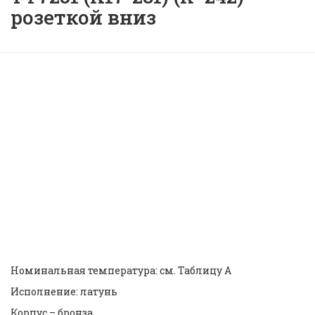
розеткой вниз
Ороситель пожарный
спринклер/дренчер TYCO
TY7251 (K17-231) (К=242)
розеткой вниз |
ID: 41683
Номинальная температура: см. Таблицу А
Исполнение: латунь
Корпус – бронза