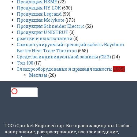
Продукция HSME
(22)
Продукция HY-LOK
(630)
Продукция Legrand
(99)
Продукция Molykote
(173)
Продукция Schneider Electric
(52)
Продукция UNISTRUT
(3)
розетки и выключатели
(3)
Саморегулируемый греющий кабель Raychem
Bartec Heat Trace Thermon
(668)
Средства индивидуальной защиты (СИЗ)
(24)
Топ-100
(17)
Электрооборудование и принадлежности
(1005)
Метизы
(20)
ТОО «Qareket Engineering». Все права защищены.Любое
копирование, распространение, воспроизведение,