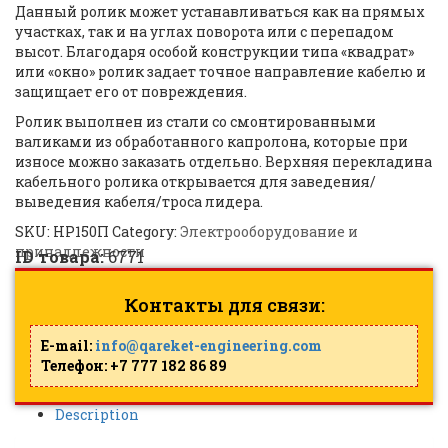
Данный ролик может устанавливаться как на прямых
участках, так и на углах поворота или с перепадом
высот. Благодаря особой конструкции типа «квадрат»
или «окно» ролик задает точное направление кабелю и
защищает его от повреждения.
Ролик выполнен из стали со смонтированными
валиками из обработанного капролона, которые при
износе можно заказать отдельно. Верхняя перекладина
кабельного ролика открывается для заведения/
выведения кабеля/троса лидера.
SKU:
НР150П
Category:
Электрооборудование и
принадлежности
ID товара:
6771
Контакты для связи:
E-mail:
info@qareket-engineering.com
Телефон: +7 777 182 86 89
Description