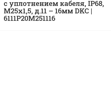
с уплотнением кабеля, IP68,
М25х1,5, д.11 – 16мм DKC |
6111P20M251116
Муфта труба-коробка DN
20 с уплотнением кабеля,
IP68, М25х1,5, д.11 – 16мм
DKC | 6111P20M251116 |
ID:
42097