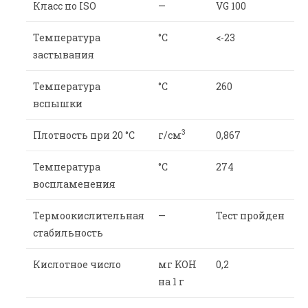
Класс по ISO
—
VG 100
Температура
°С
<-23
застывания
Температура
°C
260
вспышки
3
Плотность при 20 °С
г/см
0,867
Температура
°C
274
воспламенения
Термоокислительная
—
Тест пройден
стабильность
Кислотное число
мг KOH
0,2
на 1 г