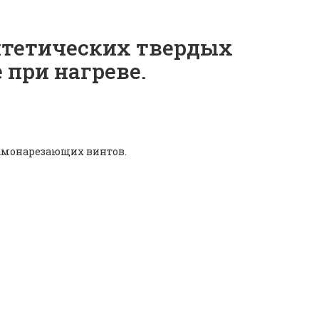
нтетических твердых
при нагреве.
самонарезающих винтов.