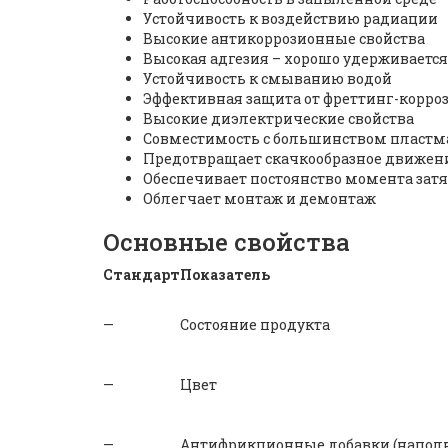
Устойчивость к воздействию радиации
Высокие антикоррозионные свойства
Высокая адгезия – хорошо удерживаетс
Устойчивость к смыванию водой
Эффективная защита от фреттинг-корро
Высокие диэлектрические свойства
Совместимость с большинством пластм
Предотвращает скачкообразное движен
Обеспечивает постоянство момента зат
Облегчает монтаж и демонтаж
Основные свойства
Стандарт
Показатель
—
Состояние продукта
—
Цвет
—
Антифрикционные добавки (напол