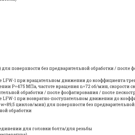
) для поверхности без предварительной обработки / после 
 LFW-1 при вращательном движении до коэффициента трени
ении P=475 МПа, частоте вращения n=72 об/мин, скорости с
тельной обработки / после фосфатирования / после пескост
е LFW-1 при возвратно-поступательном движении до коэфф
те w=89,5 циклов/мин) для поверхности без предварительной
ной обработки
единении для головки болта/для резьбы
емпература)