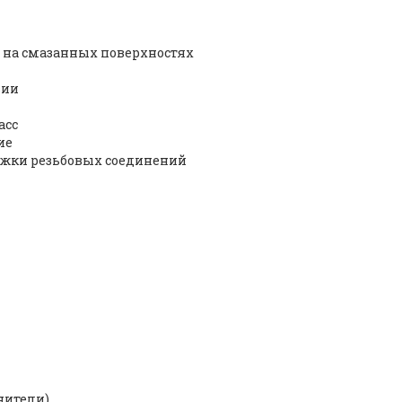
я на смазанных поверхностях
зии
асс
ие
яжки резьбовых соединений
нители)