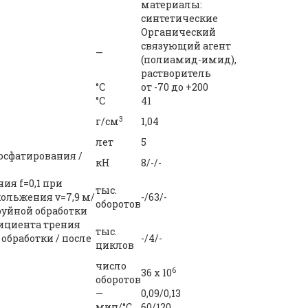
материалы:
синтетические
Органический
связующий агент
—
(полиамид-имид),
растворитель
°С
от -70 до +200
°C
41
3
г/см
1,04
лет
5
фосфатирования /
кH
8/-/-
я f=0,1 при
тыс.
кольжения v=7,9 м/
-/63/-
оборотов
руйной обработки
ициента трения
тыс.
 обработки / после
-/4/-
циклов
число
6
36 х 10
оборотов
—
0,09/0,13
мин/°С
60/120