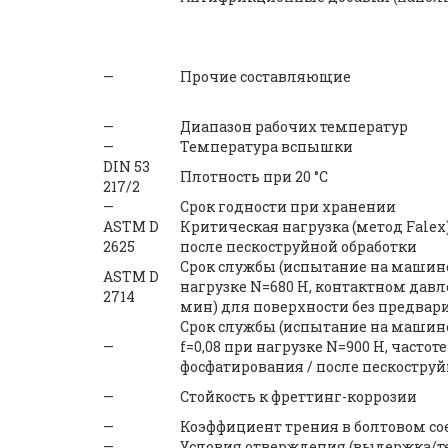
—
Прочие составляющие
—
Диапазон рабочих температур
—
Температура вспышки
DIN 53
Плотность при 20 °С
217/2
—
Срок годности при хранении
ASTM D
Критическая нагрузка (метод Falex
2625
после пескоструйной обработки
Срок службы (испытание на машине
ASTM D
нагрузке N=680 H, контактном давл
2714
мин) для поверхности без предвари
Срок службы (испытание на машин
—
f=0,08 при нагрузке N=900 H, часто
фосфатирования / после пескоструй
—
Стойкость к фреттинг-коррозии
—
Коэффициент трения в болтовом со
—
Условия отверждения (выдержка/т