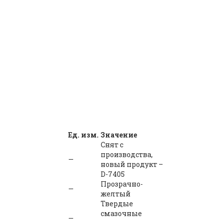
Ед. изм.
Значение
Снят с
производства,
—
новый продукт –
D-7405
Прозрачно-
—
желтый
Твердые
смазочные
—