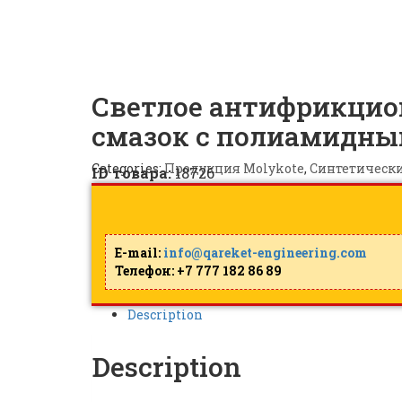
MOLYKOTE 7405 |
ID: 18
Светлое антифрикцио
смазок с полиамидны
Categories:
Продукция Molykote
,
Синтетическ
ID товара:
18726
E-mail:
info@qareket-engineering.com
Телефон: +7 777 182 86 89
Description
Description