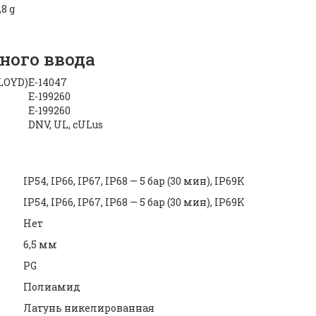
,8 g
ного ввода
LOYD)
E-14047
E-199260
E-199260
DNV, UL, cULus
IP54, IP66, IP67, IP68 — 5 бар (30 мин), IP69K
IP54, IP66, IP67, IP68 — 5 бар (30 мин), IP69K
Нет
6,5 мм
PG
Полиамид
Латунь никелированная