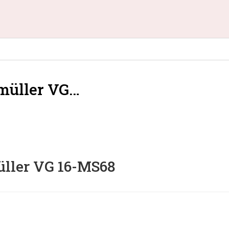
müller VG…
ller VG 16-MS68