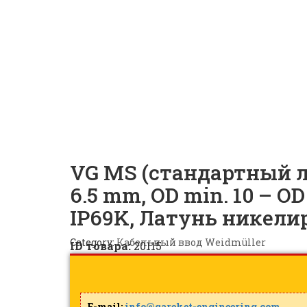
Кабельный ввод Weidmü
VG MS (стандартный л
6.5 mm, OD min. 10 – OD 
IP69K, Латунь никели
Category:
Кабельный ввод Weidmüller
ID товара:
20115
E-mail:
info@qareket-engineering.com