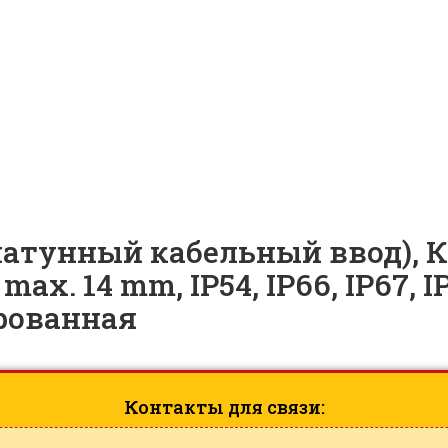
ller VG 16-MS68 |
ID: 20115
атунный кабельный ввод), Ка
max. 14 mm, IP54, IP66, IP67, I
рованная
Контакты для связи: