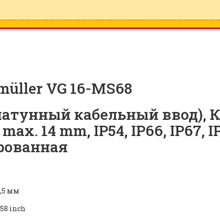
üller VG 16-MS68
атунный кабельный ввод), Ка
max. 14 mm, IP54, IP66, IP67, I
рованная
,5 мм
358 inch