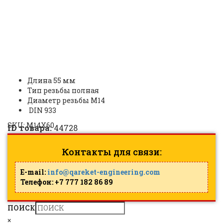
BOLT M14X55 HDG | БОЛТ
M14X55 DIN933 |
ID: 44728
Длина 55 мм
Тип резьбы полная
Диаметр резьбы М14
DIN 933
SKU:
M14X60
ID товара:
44728
Контакты для связи:
E-mail:
info@qareket-engineering.com
Телефон: +7 777 182 86 89
ПОИСК
×