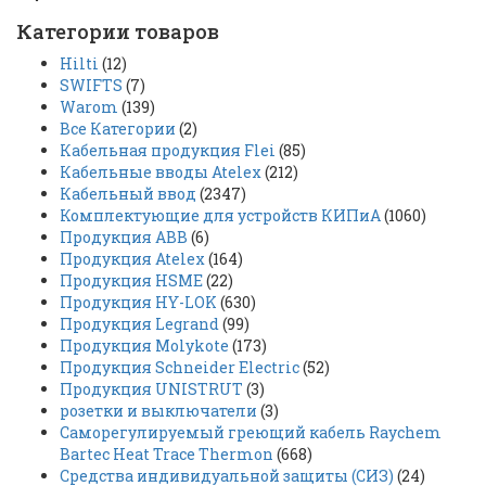
Категории товаров
Hilti
(12)
SWIFTS
(7)
Warom
(139)
Все Категории
(2)
Кабельная продукция Flei
(85)
Кабельные вводы Atelex
(212)
Кабельный ввод
(2347)
Комплектующие для устройств КИПиА
(1060)
Продукция ABB
(6)
Продукция Atelex
(164)
Продукция HSME
(22)
Продукция HY-LOK
(630)
Продукция Legrand
(99)
Продукция Molykote
(173)
Продукция Schneider Electric
(52)
Продукция UNISTRUT
(3)
розетки и выключатели
(3)
Саморегулируемый греющий кабель Raychem
Bartec Heat Trace Thermon
(668)
Средства индивидуальной защиты (СИЗ)
(24)