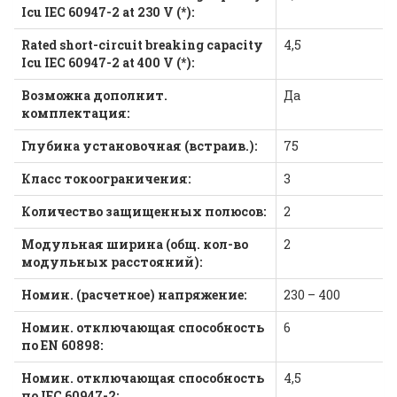
Icu IEC 60947-2 at 230 V (*):
Rated short-circuit breaking capacity
4,5
Icu IEC 60947-2 at 400 V (*):
Возможна дополнит.
Да
комплектация:
Глубина установочная (встраив.):
75
Класс токоограничения:
3
Количество защищенных полюсов:
2
Модульная ширина (общ. кол-во
2
модульных расстояний):
Номин. (расчетное) напряжение:
230 – 400
Номин. отключающая способность
6
по EN 60898:
Номин. отключающая способность
4,5
по IEC 60947-2: