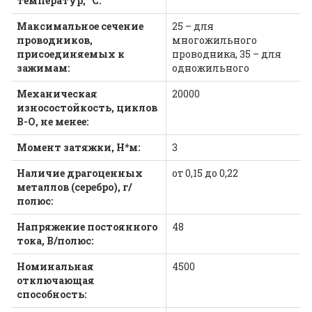
температур, °С:
Максимальное сечение
25 – для
проводников,
многожильного
присоединяемых к
проводника, 35 – для
зажимам:
одножильного
Механическая
20000
износостойкость, циклов
В-О, не менее:
Момент затяжки, Н*м:
3
Наличие драгоценных
от 0,15 до 0,22
металлов (серебро), г/
полюс:
Напряжение постоянного
48
тока, В/полюс:
Номинальная
4500
отключающая
способность: