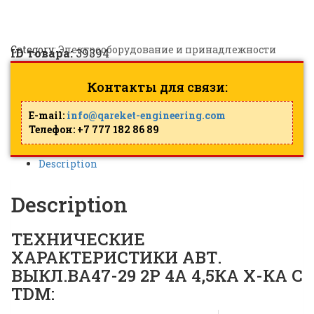
|
ID: 39394
Category:
Электрооборудование и принадлежности
ID товара:
39394
Контакты для связи:
E-mail:
info@qareket-engineering.com
Телефон: +7 777 182 86 89
Description
Description
ТЕХНИЧЕСКИЕ
ХАРАКТЕРИСТИКИ АВТ.
ВЫКЛ.ВА47-29 2Р 4А 4,5КА Х-КА С
TDM: