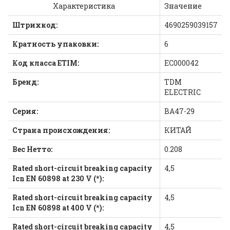
Характеристика
Значение
Штрихкод:
4690259039157
Кратность упаковки:
6
Код класса ETIM:
EC000042
Бренд:
TDM
ELECTRIC
Серия:
ВА47-29
Страна происхождения:
КИТАЙ
Вес Нетто:
0.208
Rated short-circuit breaking capacity
4,5
Icn EN 60898 at 230 V (*):
Rated short-circuit breaking capacity
4,5
Icn EN 60898 at 400 V (*):
Rated short-circuit breaking capacity
4,5