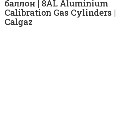
баллон | 8AL Aluminium
Calibration Gas Cylinders |
Calgaz
Алюминиевый
калибровочный газовый
баллон | 8AL Aluminium
Calibration Gas Cylinders |
Calgaz |
ID: 46352