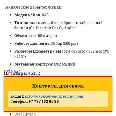
Технические характеристики:
Модель / Код:
8AL
Тип:
алюминиевый калибровочный газовый
баллон (Calibration Gas Cylinder)
Объём газа:
58 литров
Рабочее давление:
35 бар (500 psi)
Размеры (диаметр × высота):
89 мм × 362 мм (3½″
× 14¼″)
Материал корпуса:
алюминий
SKU:
8AL
ID товара:
46352
Контакты для связи:
E-mail:
info@qareket-engineering.com
Телефон: +7 777 182 86 89
Description