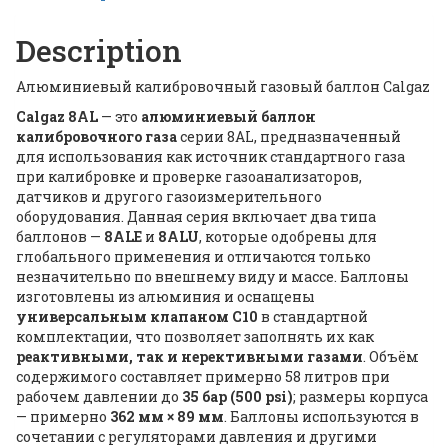
Description
Алюминиевый калибровочный газовый баллон Calgaz
Calgaz 8AL
— это
алюминиевый баллон
калибровочного газа
серии 8AL, предназначенный
для использования как источник стандартного газа
при калибровке и проверке газоанализаторов,
датчиков и другого газоизмерительного
оборудования. Данная серия включает два типа
баллонов —
8ALE
и
8ALU
, которые одобрены для
глобального применения и отличаются только
незначительно по внешнему виду и массе. Баллоны
изготовлены из алюминия и оснащены
универсальным клапаном C10
в стандартной
комплектации, что позволяет заполнять их как
реактивными, так и нерективными газами
. Объём
содержимого составляет примерно 58 литров при
рабочем давлении до
35 бар (500 psi)
; размеры корпуса
— примерно
362 мм × 89 мм
. Баллоны используются в
сочетании с регуляторами давления и другими