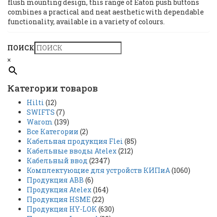
flush mounting design, this range of Eaton push buttons
combines a practical and neat aesthetic with dependable
functionality, available in a variety of colours.
ПОИСК
×
Категории товаров
Hilti
(12)
SWIFTS
(7)
Warom
(139)
Все Категории
(2)
Кабельная продукция Flei
(85)
Кабельные вводы Atelex
(212)
Кабельный ввод
(2347)
Комплектующие для устройств КИПиА
(1060)
Продукция ABB
(6)
Продукция Atelex
(164)
Продукция HSME
(22)
Продукция HY-LOK
(630)