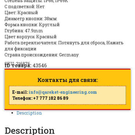
Степень защиты: IP66, IP69K
С подсветкой: Нет
Цвет: Красный
Диаметр кнопки: 38мм
Форма кнопки: Круглый
Глубина: 47.9mm
Цвет корпуса: Красный
Работа переключателя: Потянуть для сброса, Нажать
для фиксации
Страна происхождения: Germany
SKU:
216876
ID товара:
43546
Контакты для связи:
E-mail:
info@qareket-engineering.com
Телефон: +7 777 182 86 89
Description
Description