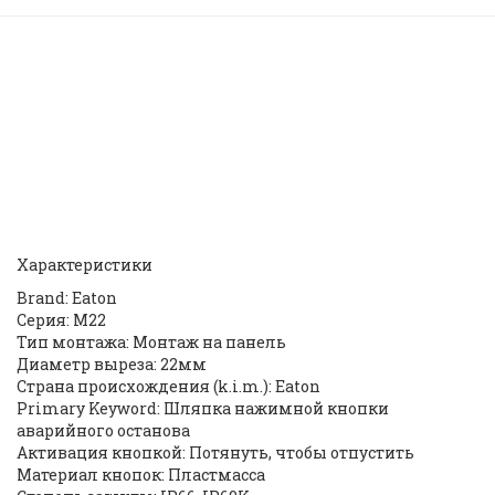
Аварийная кнопка | M22-PV
216876 | Moeller Eaton |
ID:
43546
Характеристики
Brand: Eaton
Серия: M22
Тип монтажа: Монтаж на панель
Диаметр выреза: 22мм
Страна происхождения (k.i.m.): Eaton
Primary Keyword: Шляпка нажимной кнопки
аварийного останова
Активация кнопкой: Потянуть, чтобы отпустить
Материал кнопок: Пластмасса